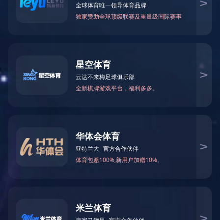
置顶
2023-11
公示
开展
置顶
2023-10
华体会官方网页版市场化选聘华体会(中国)东
“清
升机械制造有限公司总经理 公告
置顶
2023-10
心向
转载| 湖南湘科控股集团有限公司关于公布假
冒国企行为举报方式的公告
党
置顶
2023-10
公示
廉守
置顶
2023-07
公 示
初