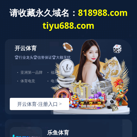
全部分类
首页
最新动态
跃进
置顶
2023-11
湖南电科院检测集团有限公司招聘公告
公司