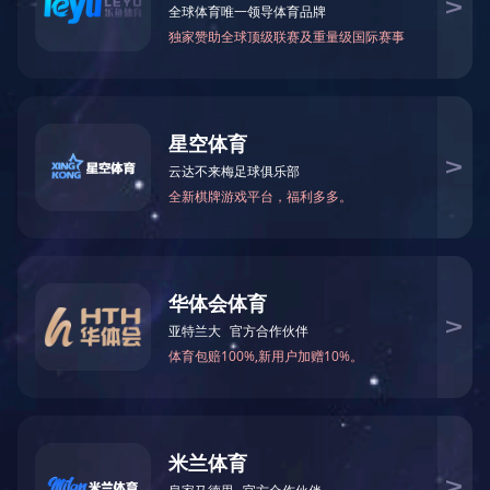
联系方式
电话：0731-89088401
邮箱：hnbqgf@hoig.com.cn
监管电话：0731-89088401
地址：长沙经济技术开发区泉塘街道漓湘东路9号
行政中心101室10楼
华体会官方
关于我们
相关资讯
党建群团
产品研发
网页版
投资者关系
企业文化
人力资源
信息公开
微信公众号