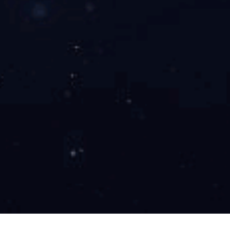
室党支
部党员
同志参
观了公
司自动
化生产
线、湖
南地方
军工三
线建设
史陈列
馆暨湖
南湘科
控股集