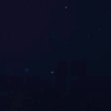
主任高
先祥，
建华公
司党委
副书
记、执
行董事
张宏生
出席本
次活
动。
省国资
委办公