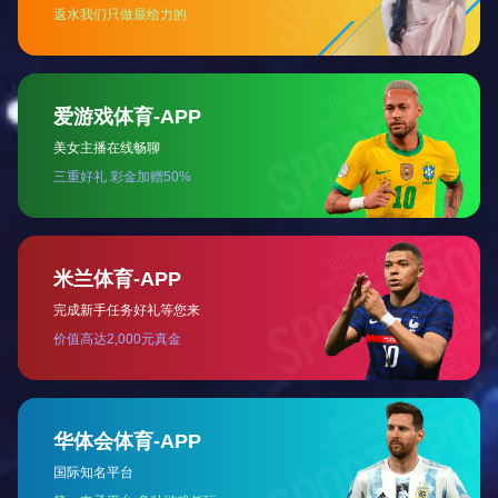
责任编
辑： 张
迟
发布
时
间：2
024-0
1-10 1
3:55