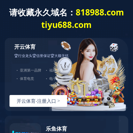
全部分类
首页
最新动态
正当
置顶
2023-11
湖南电科院检测集团有限公司招聘公告
其时