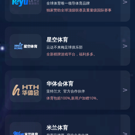
置顶
2023-11
公示
——
置顶
2023-10
华体会官方网页版市场化选聘华体会(中国)东
省国
升机械制造有限公司总经理 公告
置顶
2023-10
资委
转载| 湖南湘科控股集团有限公司关于公布假
冒国企行为举报方式的公告
办公
置顶
2023-10
公示
室党
置顶
2023-07
公 示
支部