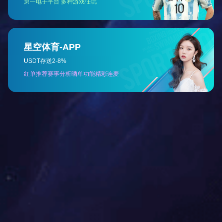
4月19
日上
午，省
国资委
办公室
党支部
与建华
公司特
种装备
分公司
党支部
围绕