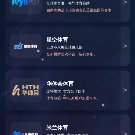
联系方式
电话：0731-89088401
邮箱：hnbqgf@hoig.com.cn
监管电话：0731-89088401
地址：长沙经济技术开发区泉塘街道漓湘东路9号
行政中心101室10楼
华体会官方
关于我们
相关资讯
党建群团
产品研发
网页版
投资者关系
企业文化
人力资源
信息公开
微信公众号