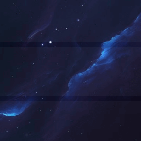
华体会官方
关于我们
网页版
党建群团
产品研发
企业文化
人力资源
版权所有：华体会官方网页版
|
乐竞官网
|
星空网页版
|
米兰app官方端网站
|
开云app官方在线入口
|