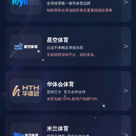
联系方式
电话：0731-89088401
邮箱：hnbqgf@hoig.com.cn
监管电话：0731-89088401
地址：长沙经济技术开发区泉塘街道漓湘东路9号
行政中心101室10楼
华体会官方
关于我们
相关资讯
党建群团
产品研发
网页版
投资者关系
企业文化
人力资源
信息公开
微信公众号