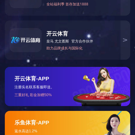
腐为了人民》第二集《风腐同查同治》，让与
会人员深受触动，深刻认识到廉洁自律的重要
性。在交流发言环节，与会人员结合自身工作
实际，分享了学习心得和体会。
会议指出：中央八项规定精神是全面从严
治党的重要抓手，是推动企业高质量发展的重
要保障。全体党员干部要深刻认识中央八项规
定精神的重要意义，切实增强“四个意识”，坚
定“四个自信”，做到“两个维护”，以高度的政
治自觉和行动自觉，将中央八项规定精神落到
实处。
会议强调：中央八项规定精神是不可触碰