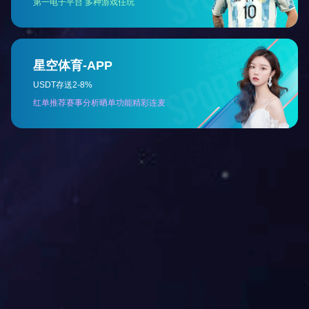
革发展保驾护航。
相关新闻
最新动态
置顶
2023-11
湖南电科院检测集团有限公司招聘公告
置顶
2023-11
公示
置顶
2023-10
华体会官方网页版市场化选聘华体会(中国)东