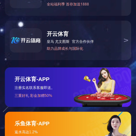
比赛中取得了第八名的佳绩，同样荣获“优秀组
织奖”。
此次赛事佳绩的取得，不仅展现了华体会
(中国)职工昂扬向上、奋发有为的精神风貌，
更彰显了团队强大的凝聚力和战斗力。这份荣
誉是全体参赛队员挥洒汗水、努力拼搏的结
晶，也是各参赛公司重视职工文体生活、培育
优秀企业文化的生动体现。让我们以此次比赛
为新的起点，将赛场上的拼搏精神和团队意识
融入到日常工作中，凝心聚力，奋勇争先，为
推动企业高质量发展贡献更大力量！