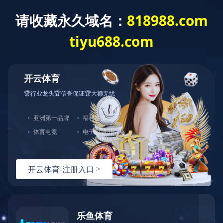
全部分类
首页
再创佳绩！华体会(中国)建华公司
气排球强势挺进四强揽双奖 长城洪