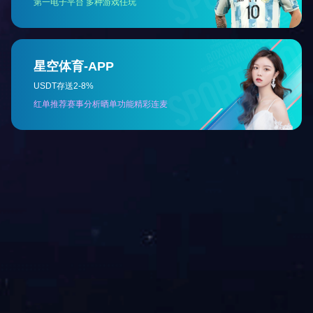
转载| 湖南湘科控股集团有限公司关于公布假
冒国企行为举报方式的公告
置顶
2023-10
公示
置顶
2023-07
公 示
联系方式
电话：0731-89088401
邮箱：hnbqgf@hoig.com.cn
监管电话：0731-89088401
地址：长沙经济技术开发区泉塘街道漓湘东路9号
行政中心101室10楼