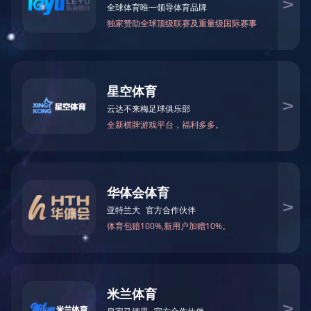
源公司羽球单打“双星”闪耀夺季军
作者： 汪春娇
发布时间：2025-05-30 14:08
5月27日至30日，在株洲市进行的“百年铸
辉煌 奋进新征程”2025年湖南省国防工业“南方
杯”职工运动会气排球比赛中，来自全省国防工
业系统的27支劲旅齐聚一堂，展开激烈角逐。
参赛队伍阵容强大，汇聚了中国航发、中核工