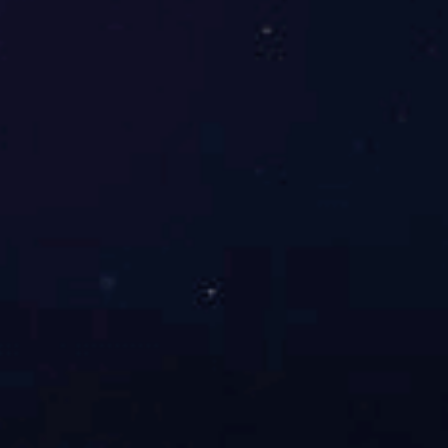
词，广大党员干部的理想信念更加坚定，干事
创业的热情更加高涨，为华体会(中国)奋进高
质量发展新征程凝聚了强大的精神力量和坚实
的组织保障。
相关新闻
最新动态
置顶
2023-11
湖南电科院检测集团有限公司招聘公告
置顶
2023-11
公示