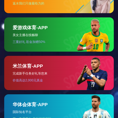
祝党的生日。全体党员重温入党誓词，牢记党
的宗旨。大会宣读了上级党组织“两优一先”表
彰名单及公司表彰决定，对40名“优秀共产党
员”、11名“优秀党务工作者”及3个“先进党支
部”代表进行颁奖。会议总结了公司党建工作成
效，强调要持续深化作风建设，严格落实中央
八项规定精神，重点整治违规吃喝；深入推进
“九心”党建品牌建设，打造特色党支部，全面
落实“四同步四对接”机制，促进党建与生产经
营深度融合。号召全体党员干部以先进为榜
样，立足岗位建功立业。
东升公司党支部召开第二季度党员大会庆