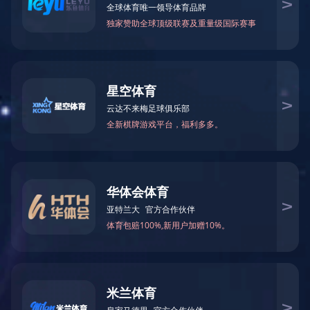
庆祝中国共产党成立104周年主题
活动
作者： 司马卓欣
发布时间：2025-07-05 00:08
为热烈庆祝中国共产党成立104周年，深
入推进中央八项规定精神学习教育，6月30日
至7月1日，华体会(中国)各级党组织开展庆祝