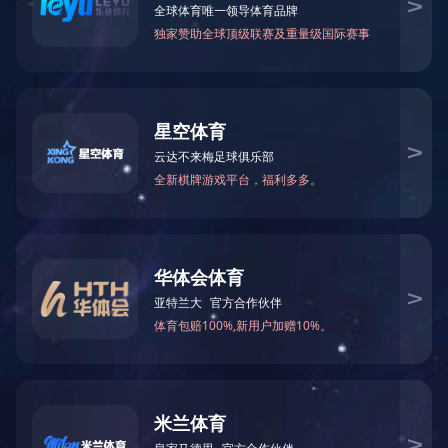
《国资潇湘》发表聂诚署名文章：深
置顶
2025-04-08
转作风 树立新风 以优良作风推动国
有企业高质量发展
春风催新绿，植树正当时——建华公
置顶
2025-03-12
司团委组织开展“植绿护绿学雷锋”活
动
思想碰撞找差距 凝聚共识促发展｜华
置顶
2025-03-10
体会(中国)党委召开2024年度民主生
活会
凝心聚力话发展 砥砺奋进谱新篇——
置顶
2025-03-10
资江公司召开第五届五次职工（会
员）代表大会
华体会(中国)永州特种制造基地二期
置顶
2025-03-06
项目开工
华体会(中国)机关党总支召开第一次
置顶
2025-02-14
党员大会
强党建 保落实｜华体会(中国)召开20
置顶
2025-02-08
24年度子公司党组织书记抓党建述职
2
<
1
3
4
...
75
>
评议考核会
联系方式
电话：0731-89088401