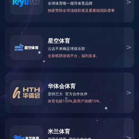
党旗引领聚合力 砥砺奋进新征程
置顶
2025-07-05
——华体会(中国)各级党组织开展庆
祝中国共产党成立104周年主题活动
传承精神火炬 激扬奋斗航程——华体
置顶
2025-07-02
会(中国)表彰先进党组织及个人
华体会(中国)举行2025年“安全生产
置顶
2025-06-04
月”启动仪式暨安全教育培训视频会
议
再创佳绩！华体会(中国)建华公司气
置顶
2025-05-30
排球强势挺进四强揽双奖 长城洪源公
司羽球单打“双星”闪耀夺季军
华体会(中国)青年：传承五四精神 彰
置顶
2025-05-28
显青春担当 ——“凝聚奋进力量，携
手共创未来”主题青春活动侧记
喜报│华体会(中国)建华公司荣获“全
置顶
2025-05-23
国文明单位”称号
开启财务管理数字化新征程|华体会
置顶
2025-05-16
(中国)费控系统延伸建设启动会顺利
1
<
2
3
4
...
75
>
召开
联系方式
电话：0731-89088401